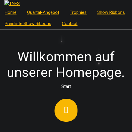
Zum
Inhalt
Trophies & Show Ribbons
Home
Quartal-Angebot
Trophies
Show Ribbons
springen
Preisliste Show Ribbons
Contact
Willkommen auf
unserer Homepage.
Start