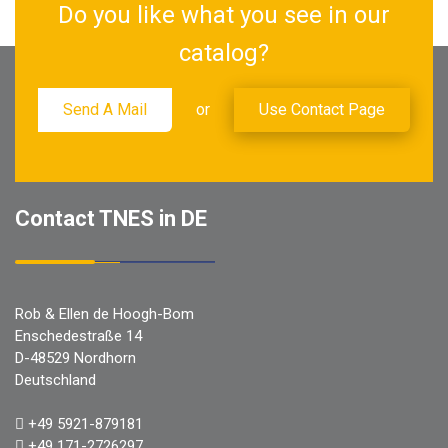
Do you like what you see in our
catalog?
Send A Mail
or
Use Contact Page
Contact TNES in DE
Rob & Ellen de Hoogh-Bom
Enschedestraße 14
D-48529 Nordhorn
Deutschland
+49 5921-879181
+49 171-2726297